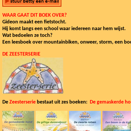
WAAR GAAT DIT BOEK OVER?
Gideon maakt een fietstocht.
Hij komt langs een school waar iedereen naar hem wijst.
Wat bedoelen ze toch?
Een leesboek over mountainbiken, onweer, storm, een boo
DE ZEESTERSERIE
De
Zeesterserie
bestaat uit zes boeken:
De gemaskerde h