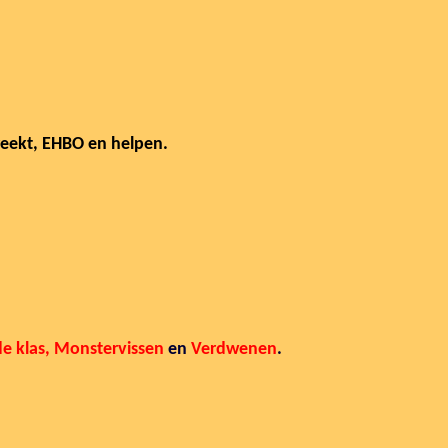
reekt, EHBO en helpen.
e klas,
Monstervissen
en
Verdwenen
.