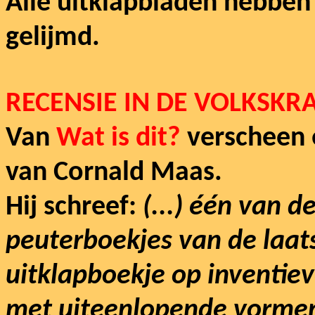
Alle uitklapbladen hebben 
gelijmd.
RECENSIE IN DE VOLKSKR
Van
Wat is dit?
verscheen 
van Cornald Maas.
Hij schreef:
(...) één van 
peuterboekjes van de laatst
uitklapboekje op inventie
met uiteenlopende vormen 