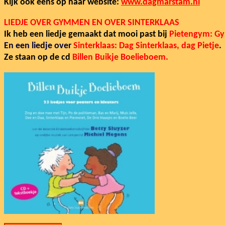
Kijk ook eens op haar website
:
www.dagmarstam.nl
LIEDJE OVER GYMMEN EN OVER SINTERKLAAS
Ik heb een liedje gemaakt dat mooi past bij
Pietengym: G
En een liedje over
Sinterklaas: Dag Sinterklaas, dag Pietje
.
Ze staan op de cd
Billen Buikje Boelieboem.