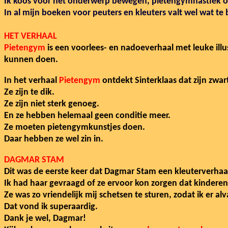
Ik koos voor het onderwerp bewegen, pietengymnastiek om
In al mijn boeken voor peuters en kleuters valt wel wat te
HET VERHAAL
Pietengym
is een voorlees- en nadoeverhaal met leuke illu
kunnen doen.
In het verhaal
Pietengym
ontdekt Sinterklaas dat zijn zwarte
Ze zijn te dik.
Ze zijn niet sterk genoeg.
E
n ze hebben helemaal geen conditie meer.
Ze moeten pietengymkunstjes doen.
Daar hebben ze wel zin in.
DAGMAR STAM
Dit was de eerste keer dat Dagmar Stam een kleuterverhaal 
Ik had haar gevraagd of ze ervoor kon zorgen dat kindere
Ze was zo vriendelijk mij schetsen te sturen, zodat ik er alv
Dat vond ik superaardig.
Dank je wel, Dagmar!