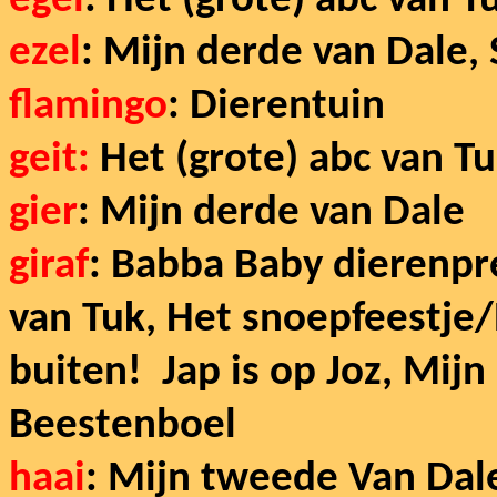
egel
: Het (grote) abc van 
ezel
: Mijn derde van Dale,
flamingo
: Dierentuin
geit:
Het (grote) abc van Tu
gier
: Mijn derde van Dale
giraf
: Babba Baby dierenpr
van Tuk, Het snoepfeestje
buiten! Jap is op Joz, Mijn
Beestenboel
haai
: Mijn tweede Van Dal