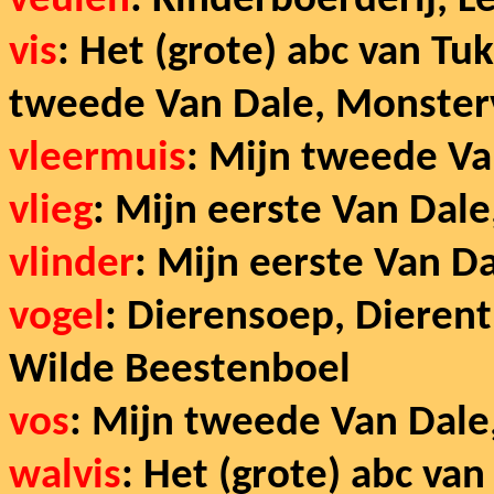
veulen
: Kinderboerderij, L
vis
: Het (grote) abc van Tu
tweede Van Dale, Monster
vleermuis
:
Mijn tweede Va
vlieg
: Mijn eerste Van Dal
vlinder
: Mijn eerste Van D
vogel
: Dierensoep, Dierent
Wilde Beestenboel
vos
: Mijn tweede Van Dale
walvis
: Het (grote) abc van