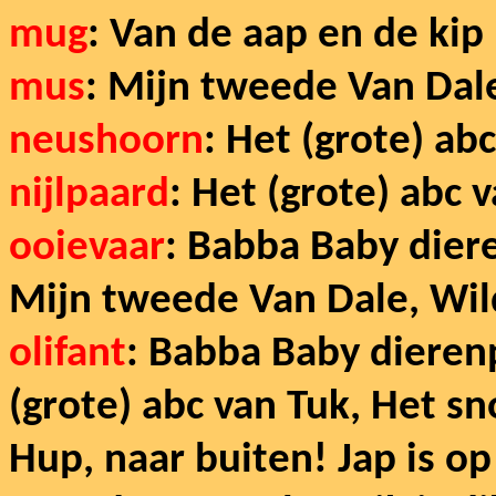
mug
: Van de aap en de kip
mus
: Mijn tweede Van Dal
neushoorn
: Het (grote) ab
nijlpaard
: Het (grote) abc
ooievaar
: Babba Baby diere
Mijn tweede Van Dale, Wi
olifant
: Babba Baby dierenp
(grote) abc van Tuk, Het s
Hup, naar buiten! Jap is op