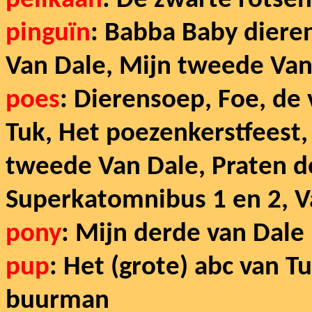
pelikaan
: De zwarte rotsen
pinguïn
: Babba Baby diere
Van Dale, Mijn tweede Van
poes
: Dierensoep, Foe, de 
Tuk, Het poezenkerstfeest,
tweede Van Dale, Praten do
Superkatomnibus 1 en 2, V
pony
: Mijn derde van Dale
pup
: Het (grote) abc van 
buurman