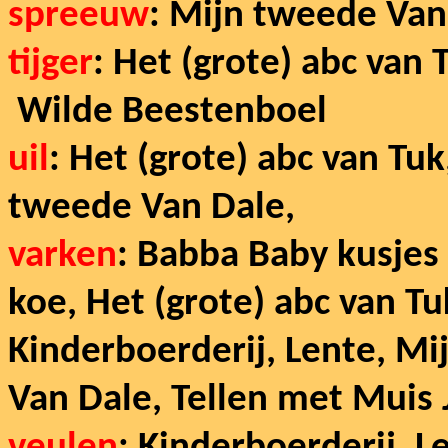
spr
eeuw
:
Mijn tweede Van
tijger
: Het (grote) abc van
Wilde Beestenboel
uil
: Het (grote) abc van Tu
tweede Van Dale,
varken
: Babba Baby kusjes 
koe, Het (grote) abc van Tu
Kinderboerderij, Lente, Mi
Van Dale, Tellen met Muis J