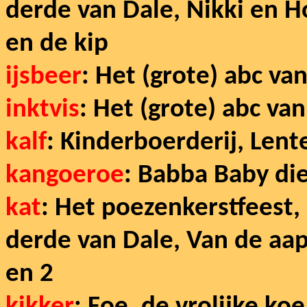
derde van Dale, Nikki en H
en de kip
ijsbeer
: Het (grote) abc va
inktvis
: Het (grote) abc va
kalf
: Kinderboerderij, Lent
kangoeroe
: Babba Baby di
kat
: Het poezenkerstfeest,
derde van Dale, Van de aa
en 2