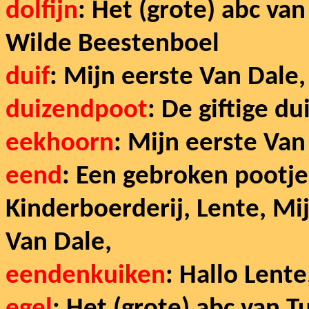
dolfijn
: Het (grote) abc va
Wilde Beestenboel
duif
: Mijn eerste Van Dale,
duizendpoot
: De giftige d
eekhoorn
: Mijn eerste Va
eend
: Een gebroken pootje,
Kinderboerderij, Lente, Mi
Van Dale,
eendenkuiken
: Hallo Lent